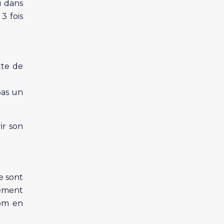
u dans
3 fois
tte de
pas un
ir son
e sont
rement
com en