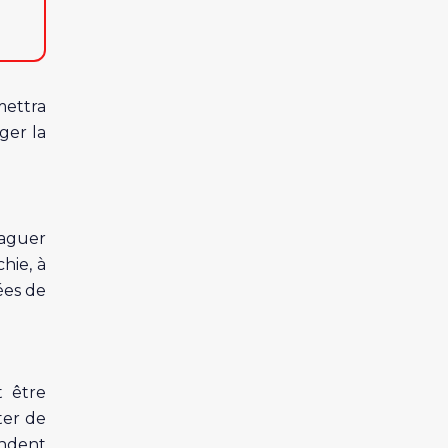
mettra
ger la
raguer
hie, à
ées de
t être
ter de
ondent