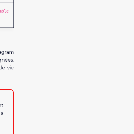
mble
tagram
gnées.
de vie
et
la