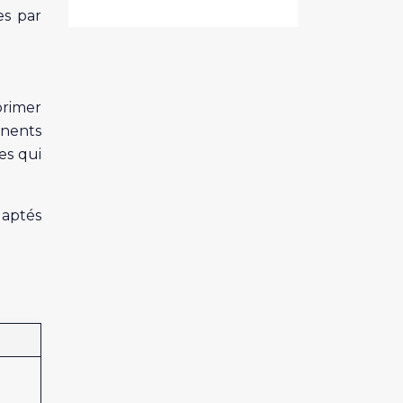
es par
primer
inents
es qui
daptés