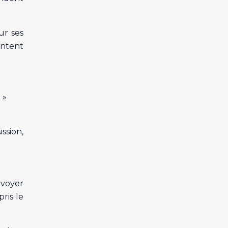
ur ses
entent
 »
ssion,
nvoyer
ris le