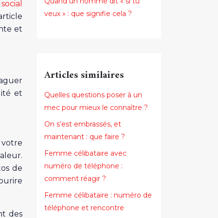
Quand un homme dit « si tu
social
veux » : que signifie cela ?
rticle
nte et
Articles similaires
raguer
ité et
Quelles questions poser à un
mec pour mieux le connaître ?
On s’est embrassés, et
maintenant : que faire ?
 votre
Femme célibataire avec
aleur.
numéro de téléphone :
tos de
comment réagir ?
urire
Femme célibataire : numéro de
téléphone et rencontre
nt des