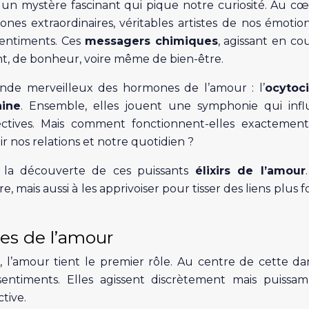
e un mystère fascinant qui pique notre curiosité. Au c
es extraordinaires, véritables artistes de nos émotion
sentiments. Ces
messagers chimiques
, agissant en cou
t, de bonheur, voire même de bien-être.
monde merveilleux des hormones de l’amour : l’
ocytoc
ine
. Ensemble, elles jouent une symphonie qui inf
ectives. Mais comment fonctionnent-elles exactemen
r nos relations et notre quotidien ?
 la découverte de ces puissants
élixirs de l’amour
mais aussi à les apprivoiser pour tisser des liens plus fo
es de l’amour
s
, l’amour tient le premier rôle. Au centre de cette d
ntiments. Elles agissent discrètement mais puissa
tive.