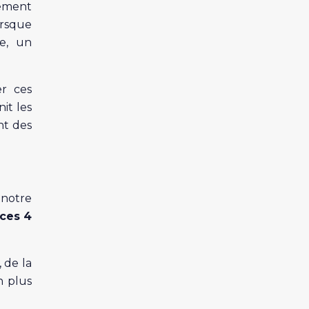
tement
orsque
re, un
er ces
it les
nt des
 notre
 ces 4
 de la
n plus