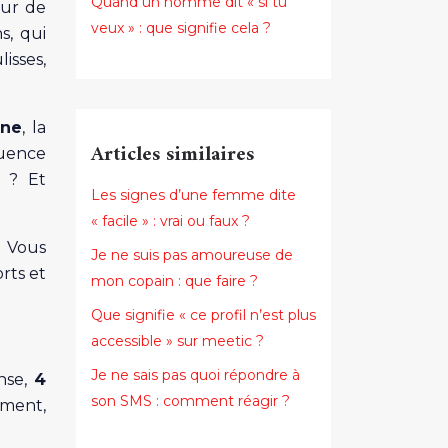
Quand un homme dit « si tu
œur de
veux » : que signifie cela ?
s, qui
lisses,
ine
, la
Articles similaires
luence
t ? Et
Les signes d’une femme dite
« facile » : vrai ou faux ?
. Vous
Je ne suis pas amoureuse de
rts et
mon copain : que faire ?
Que signifie « ce profil n’est plus
accessible » sur meetic ?
Je ne sais pas quoi répondre à
anse,
4
son SMS : comment réagir ?
mment,