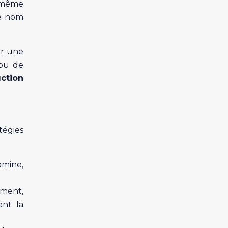
 même
le nom
er une
 ou de
ction
tégies
amine,
ement,
nt la