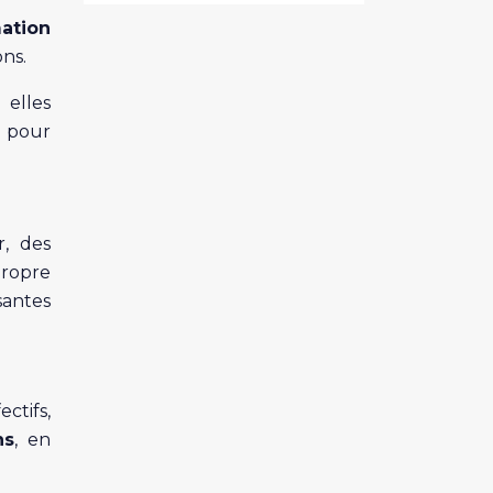
ation
ns.
 elles
e pour
r, des
propre
santes
ectifs,
ns
, en