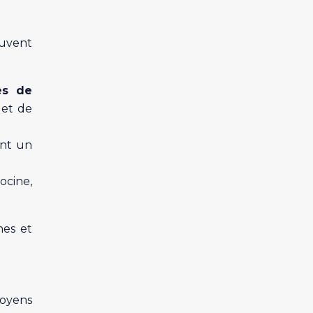
euvent
es de
 et de
ant un
ocine,
hes et
moyens