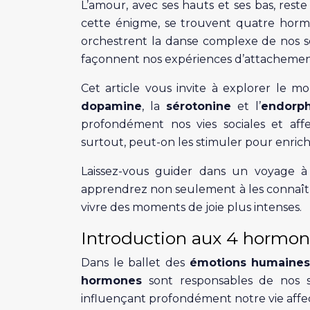
L’amour, avec ses hauts et ses bas, rest
cette énigme, se trouvent quatre hormon
orchestrent la danse complexe de nos 
façonnent nos expériences d’attachemen
Cet article vous invite à explorer le 
dopamine
, la
sérotonine
et l’
endorph
profondément nos vies sociales et aff
surtout, peut-on les stimuler pour enrichi
Laissez-vous guider dans un voyage à
apprendrez non seulement à les connaître, 
vivre des moments de joie plus intenses.
Introduction aux 4 hormon
Dans le ballet des
émotions humaine
hormones
sont responsables de nos se
influençant profondément notre vie affec