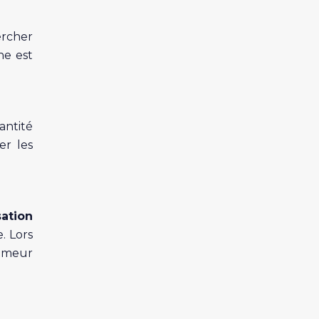
ercher
ne est
antité
er les
ation
. Lors
humeur