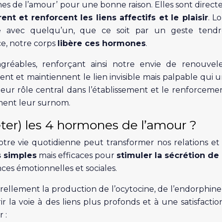
 de l’amour’ pour une bonne raison. Elles sont direc
ent et renforcent les liens affectifs et le plaisir
. L
ve avec quelqu’un, que ce soit par un geste tend
, notre corps
libère ces hormones
.
gréables, renforçant ainsi notre envie de renouvel
éent et maintiennent le lien invisible mais palpable qui un
, leur rôle central dans l’établissement et le renforceme
ement leur surnom.
ter) les 4 hormones de l’amour ?
tre vie quotidienne peut transformer nos relations et
 simples
mais efficaces pour
stimuler la sécrétion de
ences émotionnelles et sociales.
ement la production de l’ocytocine, de l’endorphine,
 la voie à des liens plus profonds et à une satisfactio
 :