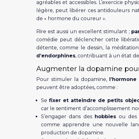
agréables et accessibles. L’exercice phys
légère, peut libérer ces antidouleurs n
de « hormone du coureur ».
Rire est aussi un excellent stimulant ;
pa
comédie peut déclencher cette libération
détente, comme le dessin, la méditatio
d’endorphines
, contribuant à un état d
Augmenter la dopamine pour s
Pour stimuler la dopamine,
l’hormone 
peuvent être adoptées, comme :
Se
fixer et atteindre de petits obje
car le sentiment d’accomplissement nourr
S’engager dans des
hobbies
ou de
comme apprendre une nouvelle lang
production de dopamine.